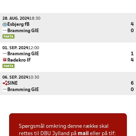
28. AUG. 2024
18:30
Esbjerg fB
4
Bramming GIE
0
01. SEP. 2024
12:00
Bramming GIE
1
Rødekro IF
4
06. SEP. 2024
10:30
SINE
6
Bramming GIE
0
Spørgsmål omkring denne række skal
rettes til DBU Jylland på
mail
eller på tlf: