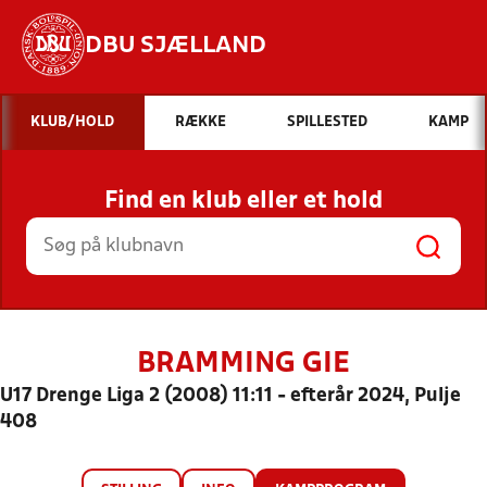
DBU SJÆLLAND
Hvad vil du søge efter?
KLUB/HOLD
RÆKKE
SPILLESTED
KAMP
INDHOLD OG NYHEDER
Find en klub eller et hold
STILLINGER, RESULTATER, KLUBBER OG
HOLD
BRAMMING GIE
U17 Drenge Liga 2 (2008) 11:11 - efterår 2024, Pulje
408