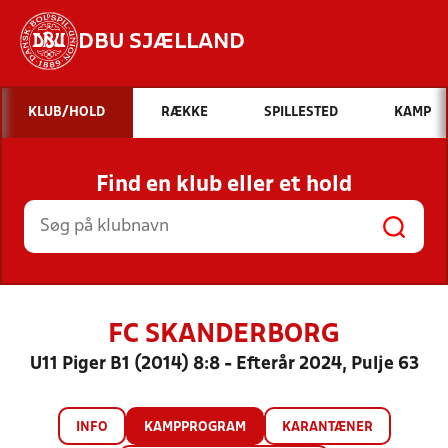
DBU SJÆLLAND
Hvad vil du søge efter?
KLUB/HOLD
RÆKKE
SPILLESTED
KAMP
INDHOLD OG NYHEDER
Find en klub eller et hold
STILLINGER, RESULTATER, KLUBBER OG
HOLD
FC SKANDERBORG
U11 Piger B1 (2014) 8:8 - Efterår 2024, Pulje 63
INFO
KAMPPROGRAM
KARANTÆNER