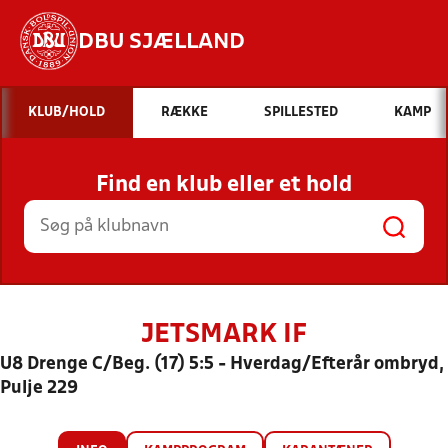
DBU SJÆLLAND
Hvad vil du søge efter?
KLUB/HOLD
RÆKKE
SPILLESTED
KAMP
INDHOLD OG NYHEDER
Find en klub eller et hold
STILLINGER, RESULTATER, KLUBBER OG
HOLD
JETSMARK IF
U8 Drenge C/Beg. (17) 5:5 - Hverdag/Efterår ombryd,
Pulje 229