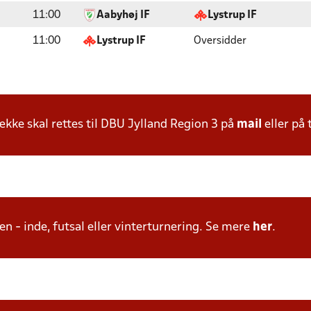
11:00
Aabyhøj IF
Lystrup IF
11:00
Lystrup IF
Oversidder
ke skal rettes til DBU Jylland Region 3 på
mail
eller på 
n - inde, futsal eller vinterturnering. Se mere
her
.