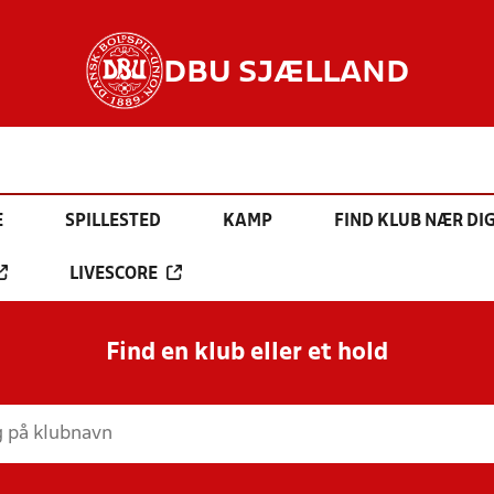
DBU SJÆLLAND
E
SPILLESTED
KAMP
FIND KLUB NÆR DI
LIVESCORE
Find en klub eller et hold