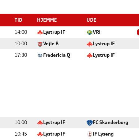
TID
HJEMME
UDE
14:00
Lystrup IF
VRI
10:00
Vejle B
Lystrup IF
17:30
Fredericia Q
Lystrup IF
10:00
Lystrup IF
FC Skanderborg
10:45
Lystrup IF
IF Lyseng