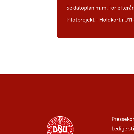
Se datoplan m.m. for efterå
Pilotprojekt - Holdkort i U11
Presseko
Ledige sti