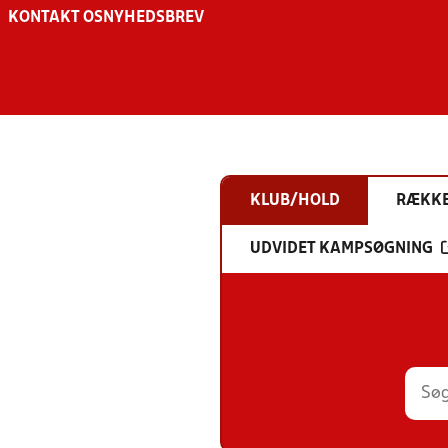
KONTAKT OS
NYHEDSBREV
KLUB/HOLD
RÆKK
UDVIDET KAMPSØGNING