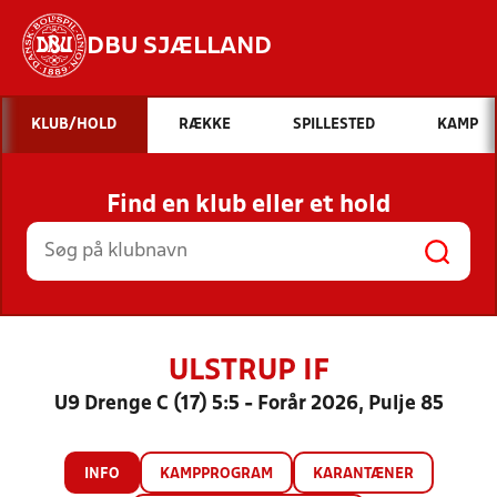
DBU SJÆLLAND
Hvad vil du søge efter?
KLUB/HOLD
RÆKKE
SPILLESTED
KAMP
INDHOLD OG NYHEDER
Find en klub eller et hold
STILLINGER, RESULTATER, KLUBBER OG
HOLD
ULSTRUP IF
U9 Drenge C (17) 5:5 - Forår 2026, Pulje 85
INFO
KAMPPROGRAM
KARANTÆNER