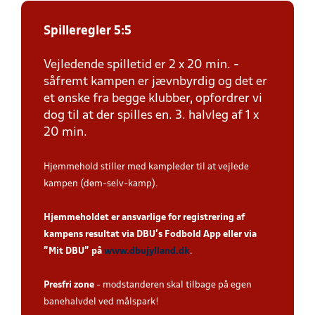
Spilleregler 5:5
Vejledende spilletid er 2 x 20 min. -
såfremt kampen er jævnbyrdig og det er
et ønske fra begge klubber, opfordrer vi
dog til at der spilles en. 3. halvleg af 1 x
20 min.
Hjemmehold stiller med kampleder til at vejlede
kampen (døm-selv-kamp).
Hjemmeholdet er ansvarlige for registrering af
kampens resultat via DBU’s Fodbold App eller via
”Mit DBU” på
www.dbujylland.dk
.
Presfri zone
- modstanderen skal tilbage på egen
banehalvdel ved målspark!