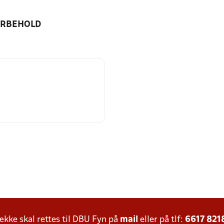
ORBEHOLD
ke skal rettes til DBU Fyn på
mail
eller på tlf:
6617 821