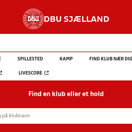
DBU SJÆLLAND
E
SPILLESTED
KAMP
FIND KLUB NÆR DI
LIVESCORE
Find en klub eller et hold