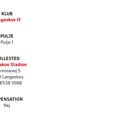
KLUB
geskov IF
PULJE
Pulje 1
ILLESTED
skov Stadion
mosevej 5
 Langeskov
: 6538 1088
PENSATION
Nej