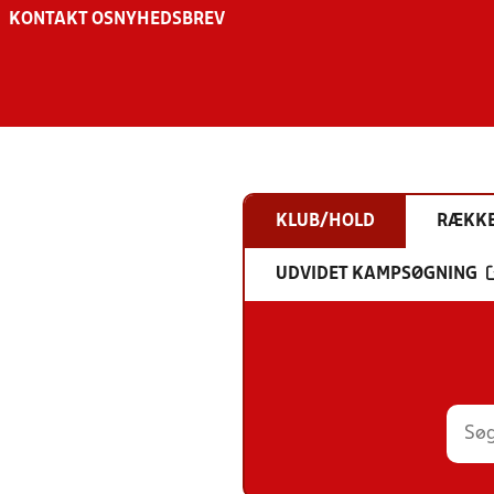
KONTAKT OS
NYHEDSBREV
KLUB/HOLD
RÆKK
UDVIDET KAMPSØGNING