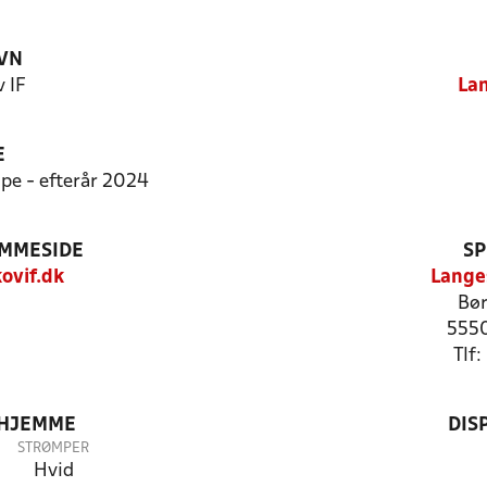
VN
 IF
Lan
E
mpe - efterår 2024
EMMESIDE
SP
ovif.dk
Lange
Bør
5550
Tlf
 HJEMME
DIS
STRØMPER
Hvid