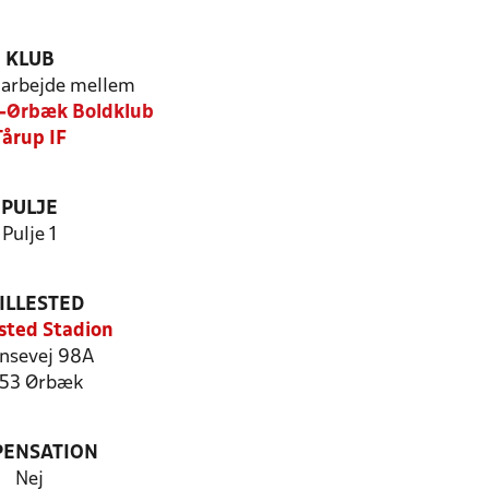
KLUB
arbejde mellem
-Ørbæk Boldklub
Tårup IF
PULJE
Pulje 1
ILLESTED
sted Stadion
nsevej 98A
53 Ørbæk
PENSATION
Nej