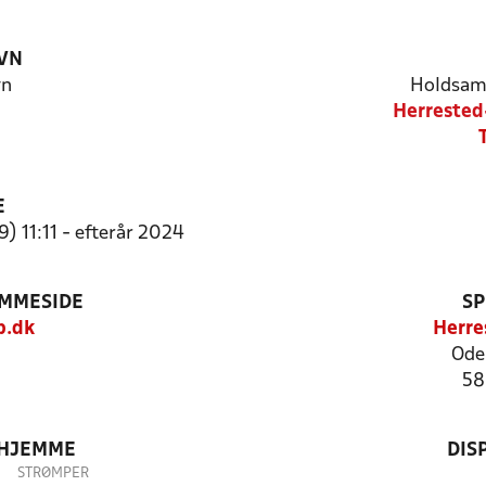
VN
yn
Holdsam
Herrested
E
) 11:11 - efterår 2024
EMMESIDE
SP
.dk
Herre
Ode
58
 HJEMME
DIS
STRØMPER