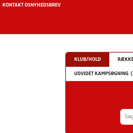
KONTAKT OS
NYHEDSBREV
KLUB/HOLD
RÆKK
UDVIDET KAMPSØGNING