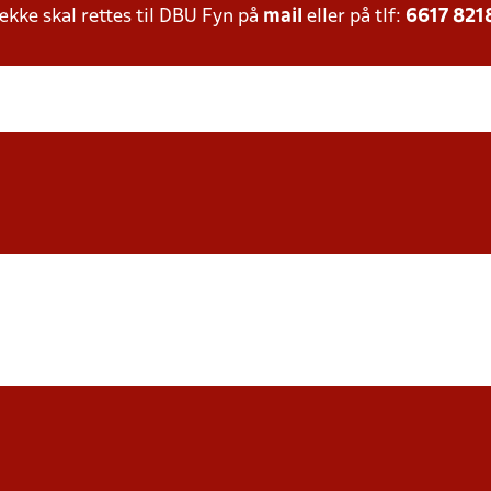
ke skal rettes til DBU Fyn på
mail
eller på tlf:
6617 821