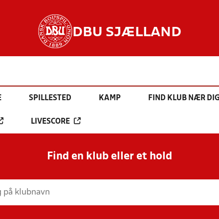
DBU SJÆLLAND
E
SPILLESTED
KAMP
FIND KLUB NÆR DI
LIVESCORE
Find en klub eller et hold