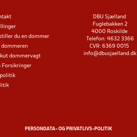
ntakt
DBU Sjælland
Fuglebakken 2
llinger
4000 Roskilde
stiller du en dommer
Telefon: 4632 3366
d dommeren
CVR: 6369 0015
info@dbusjaelland.dk
Akut dommervagt
 Forsikringer
politik
itik
PERSONDATA- OG PRIVATLIVS-POLITIK