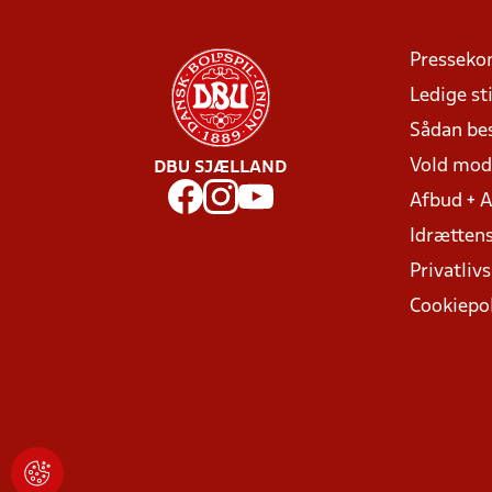
Presseko
Ledige sti
Sådan be
Vold mo
DBU SJÆLLAND
Afbud + 
Idrættens
Privatlivs
Cookiepol