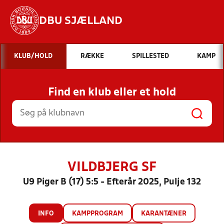
DBU SJÆLLAND
Hvad vil du søge efter?
KLUB/HOLD
RÆKKE
SPILLESTED
KAMP
INDHOLD OG NYHEDER
Find en klub eller et hold
STILLINGER, RESULTATER, KLUBBER OG
HOLD
VILDBJERG SF
U9 Piger B (17) 5:5 - Efterår 2025, Pulje 132
INFO
KAMPPROGRAM
KARANTÆNER