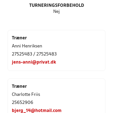
TURNERINGSFORBEHOLD
Nej
Træner
Anni Henriksen
27525483 / 27525483
jens-anni@privat.dk
Træner
Charlotte Friis
25652906
bjerg_14@hotmail.com