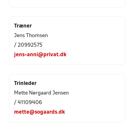
Træner
Jens Thomsen
/ 20992575
jens-anni@privat.dk
Trinleder
Mette Nørgaard Jensen
/ 41109406
mette@sogaards.dk