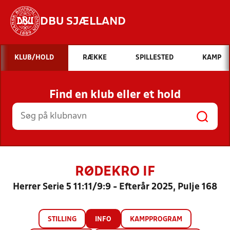
DBU SJÆLLAND
Hvad vil du søge efter?
KLUB/HOLD
RÆKKE
SPILLESTED
KAMP
INDHOLD OG NYHEDER
Find en klub eller et hold
STILLINGER, RESULTATER, KLUBBER OG
HOLD
RØDEKRO IF
Herrer Serie 5 11:11/9:9 - Efterår 2025, Pulje 168
STILLING
INFO
KAMPPROGRAM