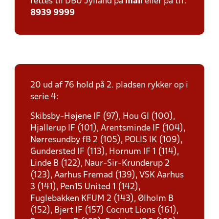
rettes til DBU Jylland på
mail
eller på tlf:
8939 9999
20 ud af 76 hold på 2. pladsen rykker op i
serie 4:
Skibsby-Højene IF (97), Hou GI (100),
Hjallerup IF (101), Arentsminde IF (104),
Nørresundby fB 2 (105), POLIS IK (109),
Gundersted IF (113), Hornum IF 1 (114),
Linde B (122), Naur-Sir-Krunderup 2
(123), Aarhus Fremad (139), VSK Aarhus
3 (141), Pen15 United 1 (142),
Fuglebakken KFUM 2 (143), Ølholm B
(152), Bjert IF (157) Cocnut Lions (161),