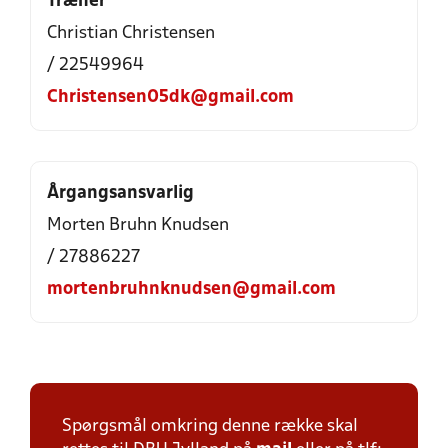
Træner
Christian Christensen
/ 22549964
Christensen05dk@gmail.com
Årgangsansvarlig
Morten Bruhn Knudsen
/ 27886227
mortenbruhnknudsen@gmail.com
Spørgsmål omkring denne række skal