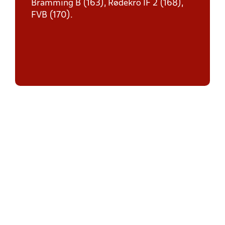
Bramming B (163), Rødekro IF 2 (168),
FVB (170).