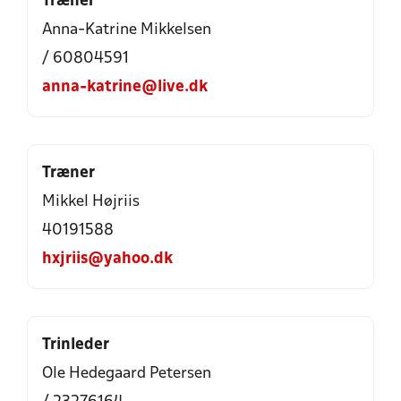
Træner
Anna-Katrine Mikkelsen
/ 60804591
anna-katrine@live.dk
Træner
Mikkel Højriis
40191588
hxjriis@yahoo.dk
Trinleder
Ole Hedegaard Petersen