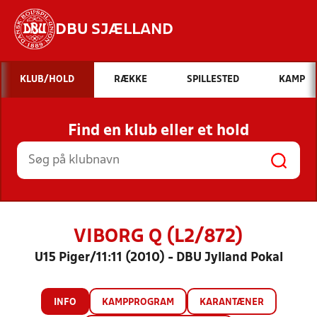
DBU SJÆLLAND
Hvad vil du søge efter?
KLUB/HOLD
RÆKKE
SPILLESTED
KAMP
INDHOLD OG NYHEDER
Find en klub eller et hold
STILLINGER, RESULTATER, KLUBBER OG
HOLD
VIBORG Q (L2/872)
U15 Piger/11:11 (2010) - DBU Jylland Pokal
INFO
KAMPPROGRAM
KARANTÆNER