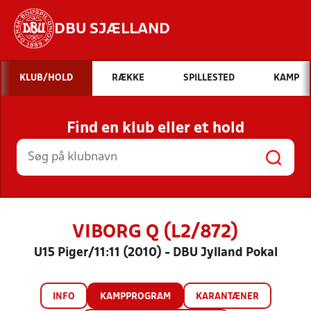
DBU SJÆLLAND
Hvad vil du søge efter?
KLUB/HOLD
RÆKKE
SPILLESTED
KAMP
INDHOLD OG NYHEDER
Find en klub eller et hold
STILLINGER, RESULTATER, KLUBBER OG
HOLD
VIBORG Q (L2/872)
U15 Piger/11:11 (2010) - DBU Jylland Pokal
INFO
KAMPPROGRAM
KARANTÆNER