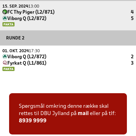
15. SEP. 2024
13:00
FC Thy Piger (L2/871)
4
Viborg Q (L2/872)
5
RUNDE 2
01. OKT. 2024
17:30
Viborg Q (L2/872)
2
Fyrkat Q (L1/861)
3
Spørgsmål omkring denne række skal
rettes til DBU Jylland på
mail
eller på tlf:
8939 9999