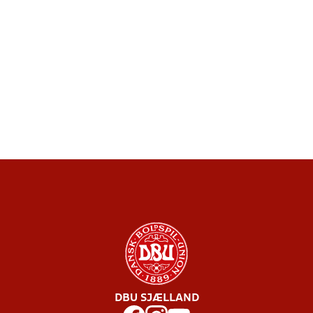
DBU SJÆLLAND