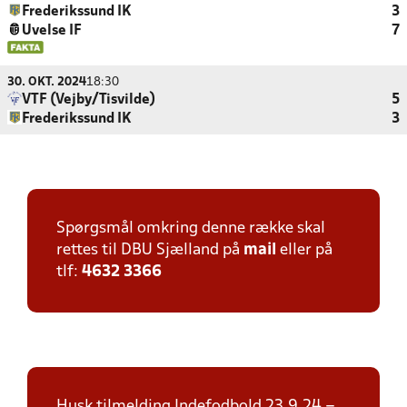
Frederikssund IK
3
Uvelse IF
7
30. OKT. 2024
18:30
VTF (Vejby/Tisvilde)
5
Frederikssund IK
3
Spørgsmål omkring denne række skal
rettes til DBU Sjælland på
mail
eller på
tlf:
4632 3366
Husk tilmelding Indefodbold 23.9.24 –