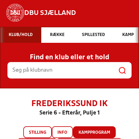
DBU SJÆLLAND
Hvad vil du søge efter?
KLUB/HOLD
RÆKKE
SPILLESTED
KAMP
INDHOLD OG NYHEDER
Find en klub eller et hold
STILLINGER, RESULTATER, KLUBBER OG
HOLD
FREDERIKSSUND IK
Serie 6 - Efterår, Pulje 1
STILLING
INFO
KAMPPROGRAM