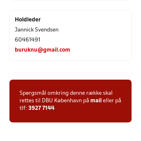
Holdleder
Jannick Svendsen
60461491
buruknu@gmail.com
Spørgsmål omkring denne række skal
rettes til DBU København på
mail
eller på
tlf:
3927 7144