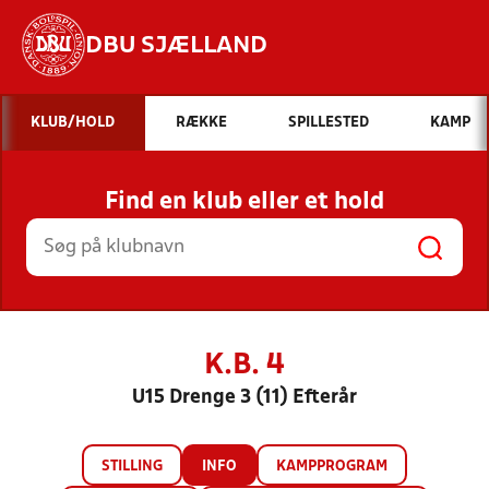
DBU SJÆLLAND
Hvad vil du søge efter?
KLUB/HOLD
RÆKKE
SPILLESTED
KAMP
INDHOLD OG NYHEDER
Find en klub eller et hold
STILLINGER, RESULTATER, KLUBBER OG
HOLD
K.B. 4
U15 Drenge 3 (11) Efterår
STILLING
INFO
KAMPPROGRAM