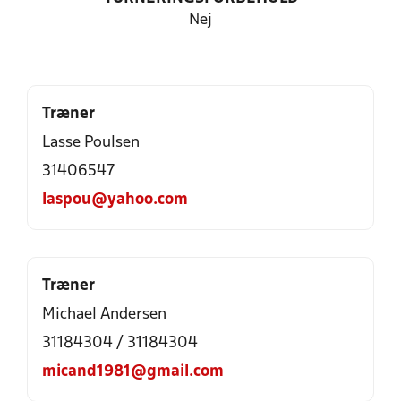
Nej
Træner
Lasse Poulsen
31406547
laspou@yahoo.com
Træner
Michael Andersen
31184304 / 31184304
micand1981@gmail.com