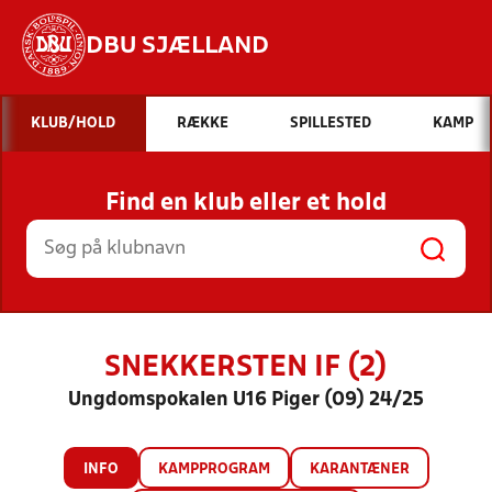
DBU SJÆLLAND
Hvad vil du søge efter?
KLUB/HOLD
RÆKKE
SPILLESTED
KAMP
INDHOLD OG NYHEDER
Find en klub eller et hold
STILLINGER, RESULTATER, KLUBBER OG
HOLD
SNEKKERSTEN IF (2)
Ungdomspokalen U16 Piger (09) 24/25
INFO
KAMPPROGRAM
KARANTÆNER