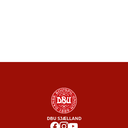
DBU SJÆLLAND