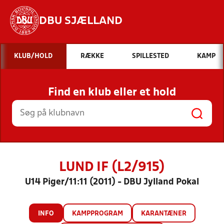
DBU SJÆLLAND
Hvad vil du søge efter?
KLUB/HOLD
RÆKKE
SPILLESTED
KAMP
INDHOLD OG NYHEDER
Find en klub eller et hold
STILLINGER, RESULTATER, KLUBBER OG
HOLD
LUND IF (L2/915)
U14 Piger/11:11 (2011) - DBU Jylland Pokal
INFO
KAMPPROGRAM
KARANTÆNER