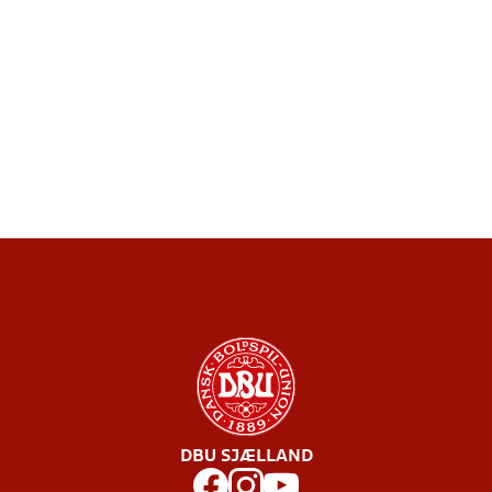
DBU SJÆLLAND