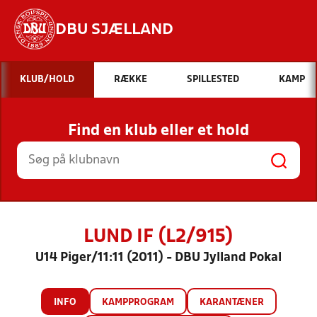
DBU SJÆLLAND
Hvad vil du søge efter?
KLUB/HOLD
RÆKKE
SPILLESTED
KAMP
INDHOLD OG NYHEDER
Find en klub eller et hold
STILLINGER, RESULTATER, KLUBBER OG
HOLD
LUND IF (L2/915)
U14 Piger/11:11 (2011) - DBU Jylland Pokal
INFO
KAMPPROGRAM
KARANTÆNER