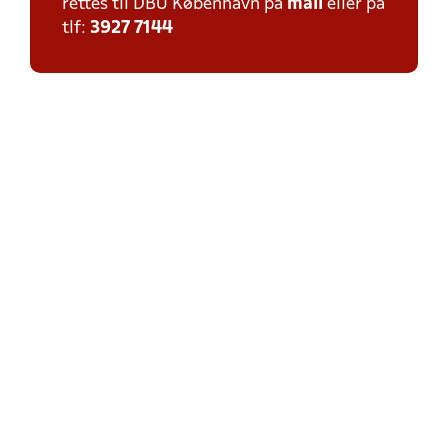
rettes til DBU København på
mail
eller på
tlf:
3927 7144