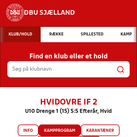
DBU SJÆLLAND
Hvad vil du søge efter?
KLUB/HOLD
RÆKKE
SPILLESTED
KAMP
INDHOLD OG NYHEDER
Find en klub eller et hold
STILLINGER, RESULTATER, KLUBBER OG
HOLD
HVIDOVRE IF 2
U10 Drenge 1 (15) 5:5 Efterår, Hvid
INFO
KAMPPROGRAM
KARANTÆNER