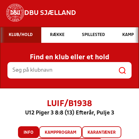
DBU SJÆLLAND
Hvad vil du søge efter?
KLUB/HOLD
RÆKKE
SPILLESTED
KAMP
INDHOLD OG NYHEDER
Find en klub eller et hold
STILLINGER, RESULTATER, KLUBBER OG
HOLD
LUIF/B1938
U12 Piger 3 8:8 (13) Efterår, Pulje 3
INFO
KAMPPROGRAM
KARANTÆNER