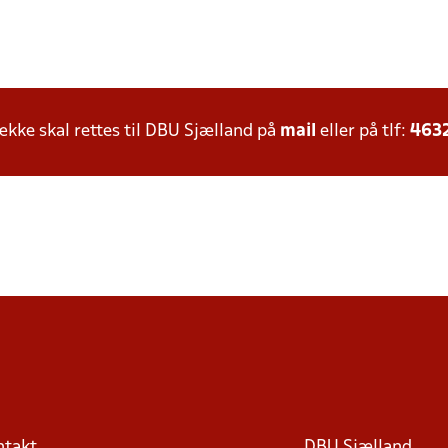
ke skal rettes til DBU Sjælland på
mail
eller på tlf:
463
ntakt
DBU Sjælland