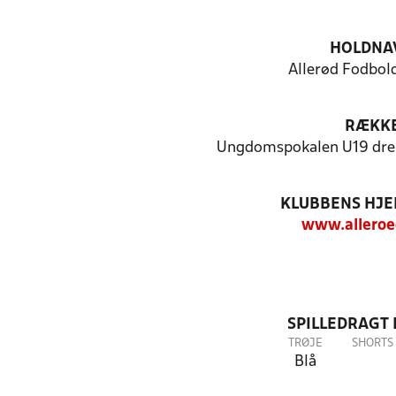
HOLDNA
Allerød Fodbold
RÆKK
Ungdomspokalen U19 dre
KLUBBENS HJ
www.alleroe
SPILLEDRAGT
TRØJE
SHORTS
Blå