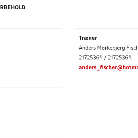
ORBEHOLD
Træner
Anders Mørkebjerg Fisc
21725364 / 21725364
anders_fischer@hotma