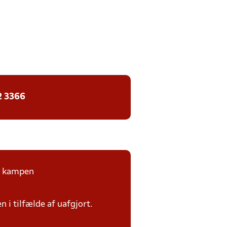
2 3366
på kampen
n i tilfælde af uafgjort.