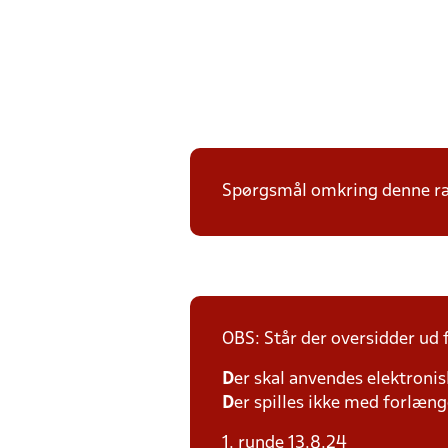
Spørgsmål omkring denne ræk
OBS: Står der oversidder ud
D
er skal anvendes elektronis
D
er spilles ikke med forlænge
1. runde 13.8.24