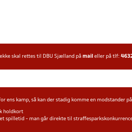
ke skal rettes til DBU Sjælland på
mail
eller på tlf:
463
 for ens kamp, så kan der stadig komme en modstander 
k holdkort
t spilletid - man går direkte til straffesparkskonkurrence