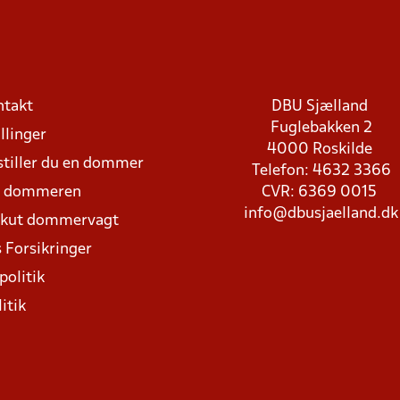
ntakt
DBU Sjælland
Fuglebakken 2
llinger
4000 Roskilde
stiller du en dommer
Telefon: 4632 3366
d dommeren
CVR: 6369 0015
info@dbusjaelland.dk
Akut dommervagt
 Forsikringer
politik
itik