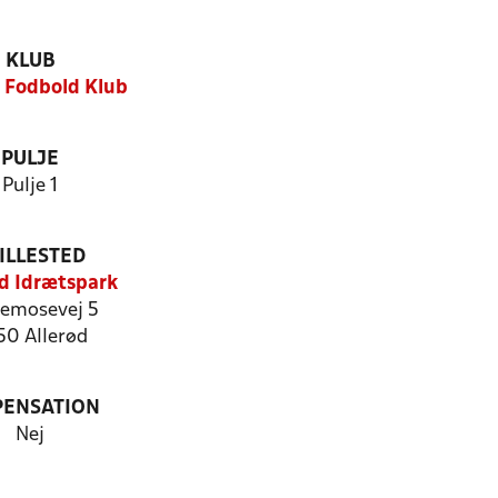
KLUB
d Fodbold Klub
PULJE
Pulje 1
ILLESTED
ød Idrætspark
lemosevej 5
50 Allerød
PENSATION
Nej