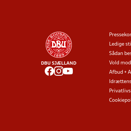
Presseko
Ledige sti
Sådan be
Vold mo
DBU SJÆLLAND
Afbud + 
Idrættens
Privatlivs
Cookiepol