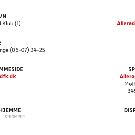
VN
 Klub (1)
Allerø
E
nge (06-07) 24-25
EMMESIDE
SP
dfk.dk
Aller
Møl
34
 HJEMME
DIS
STRØMPER