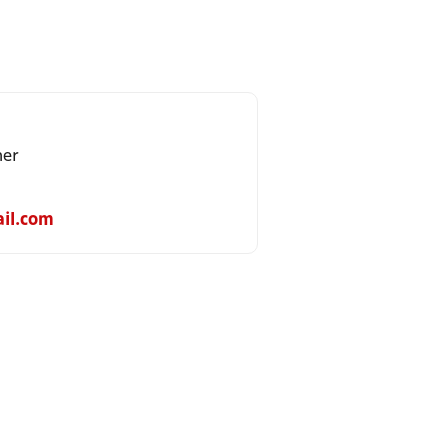
her
il.com