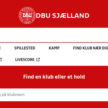
DBU SJÆLLAND
E
SPILLESTED
KAMP
FIND KLUB NÆR DI
LIVESCORE
Find en klub eller et hold