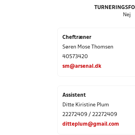
TURNERINGSF
Nej
Cheftræner
Søren Mose Thomsen
40573420
sm@arsenal.dk
Assistent
Ditte Kiristine Plum
22272409 / 22272409
ditteplum@gmail.com