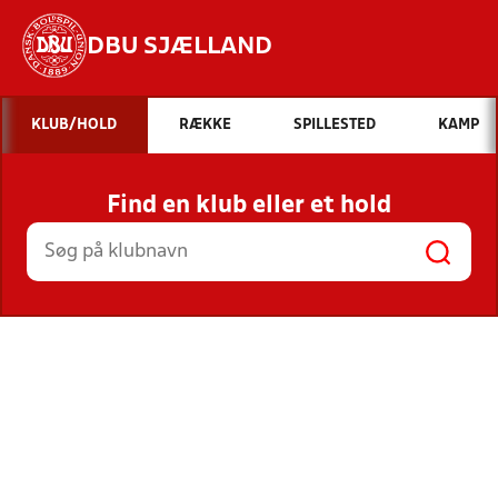
DBU SJÆLLAND
Hvad vil du søge efter?
KLUB/HOLD
RÆKKE
SPILLESTED
KAMP
INDHOLD OG NYHEDER
Find en klub eller et hold
STILLINGER, RESULTATER, KLUBBER OG
HOLD