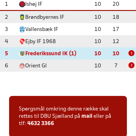
1
Ishøj IF
10
20
2
Brøndbyernes IF
10
18
3
Vallensbæk IF
10
17
4
Ejby IF 1968
10
12
5
Frederikssund IK (1)
10
10
!
6
Orient GI
10
7
!
Spørgsmål omkring denne række skal
rettes til DBU Sjælland på
mail
eller på
tlf:
4632 3366