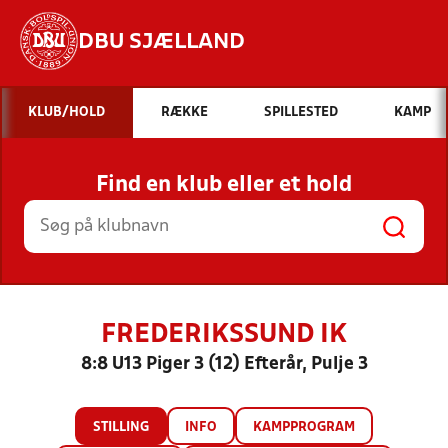
DBU SJÆLLAND
Hvad vil du søge efter?
KLUB/HOLD
RÆKKE
SPILLESTED
KAMP
INDHOLD OG NYHEDER
Find en klub eller et hold
STILLINGER, RESULTATER, KLUBBER OG
HOLD
FREDERIKSSUND IK
8:8 U13 Piger 3 (12) Efterår, Pulje 3
STILLING
INFO
KAMPPROGRAM