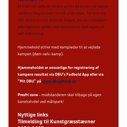
Et hold må sætte én ekstra spiller på banen, så længe
holdet er bagud med tre mål eller mere. For hver tre
mål ekstra et hold kommer bagud, må der indsættes
yderligere en spiller, som tilsvarende skal tages ud
ved reducering
.
Hjemmehold stiller med kampleder til at vejlede
kampen (døm-selv-kamp).
Hjemmeholdet er ansvarlige for registrering af
kampens resultat via DBU’s Fodbold App eller via
”Mit DBU” på
www.dbujylland.dk
.
Presfri zone
- modstanderen skal tilbage på egen
banehalvdel ved målspark!
Nyttige links
:
Tilmelding til Kunstgræsstævner