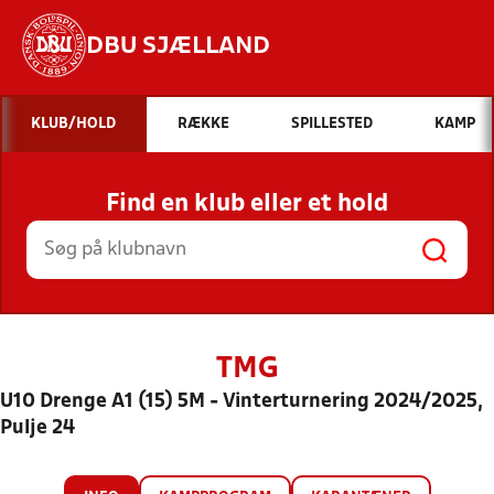
DBU SJÆLLAND
Hvad vil du søge efter?
KLUB/HOLD
RÆKKE
SPILLESTED
KAMP
INDHOLD OG NYHEDER
Find en klub eller et hold
STILLINGER, RESULTATER, KLUBBER OG
HOLD
TMG
U10 Drenge A1 (15) 5M - Vinterturnering 2024/2025,
Pulje 24