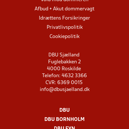
Afbud + Akut dommervagt
Idrættens Forsikringer
Privatlivspolitik
Cookiepolitik
DBU Sjælland
Fuglebakken 2
4000 Roskilde
Telefon: 4632 3366
CVR: 6369 0015
info@dbusjaelland.dk
DBU
DBU BORNHOLM
DBU FYN