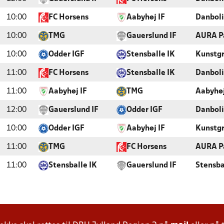
10:00
FC Horsens
Aabyhøj IF
Danboli
10:00
TMG
Gauerslund IF
AURA Pa
10:00
Odder IGF
Stensballe IK
Kunstg
11:00
FC Horsens
Stensballe IK
Danboli
11:00
Aabyhøj IF
TMG
Aabyhøj
12:00
Gauerslund IF
Odder IGF
Danboli
10:00
Odder IGF
Aabyhøj IF
Kunstg
11:00
TMG
FC Horsens
AURA Pa
11:00
Stensballe IK
Gauerslund IF
Stensba