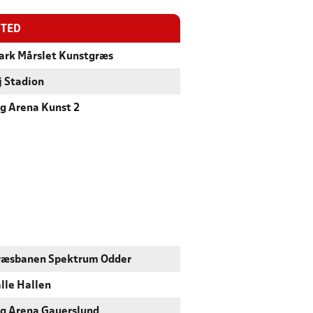
STED
rk Mårslet Kunstgræs
 Stadion
g Arena Kunst 2
ræsbanen Spektrum Odder
lle Hallen
g Arena Gauerslund