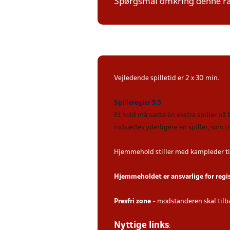
Spørgsmål omkring denne ræk
Vejledende spilletid er 2 x 30 min.
Spilleregler 5:5
Et hold må sætte én ekstra spiller på
indsættes yderligere en spiller, som 
Hjemmehold stiller med kampleder ti
Hjemmeholdet er ansvarlige for regi
Presfri zone
- modstanderen skal tilb
Nyttige links
: