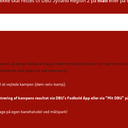
ke skal rettes til DBU Jylland Region 2 på
mail
eller på 
 banen, så længe holdet er bagud med tre mål eller mere. For hver tre mål
tilsvarende skal tages ud ved reducering
.
l at vejlede kampen (døm-selv-kamp).
strering af kampens resultat via DBU’s Fodbold App eller via ”Mit DBU” 
age på egen banehalvdel ved målspark!