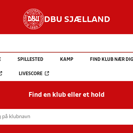
DBU SJÆLLAND
E
SPILLESTED
KAMP
FIND KLUB NÆR DI
LIVESCORE
Find en klub eller et hold