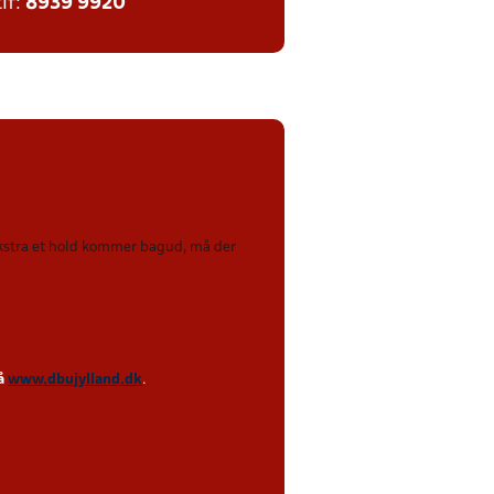
tlf:
8939 9920
 ekstra et hold kommer bagud, må der
på
www.dbujylland.dk
.