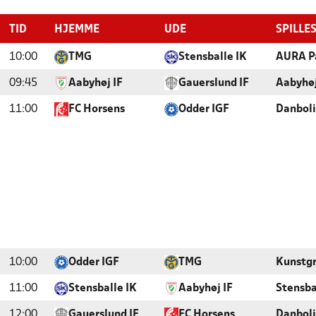
TID
HJEMME
UDE
SPILLE
10:00
TMG
Stensballe IK
AURA Pa
09:45
Aabyhøj IF
Gauerslund IF
Aabyhøj
11:00
FC Horsens
Odder IGF
Danboli
10:00
Odder IGF
TMG
Kunstg
11:00
Stensballe IK
Aabyhøj IF
Stensba
12:00
Gauerslund IF
FC Horsens
Danboli