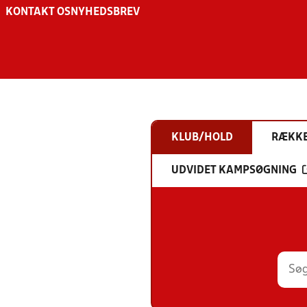
KONTAKT OS
NYHEDSBREV
KLUB/HOLD
RÆKK
UDVIDET KAMPSØGNING