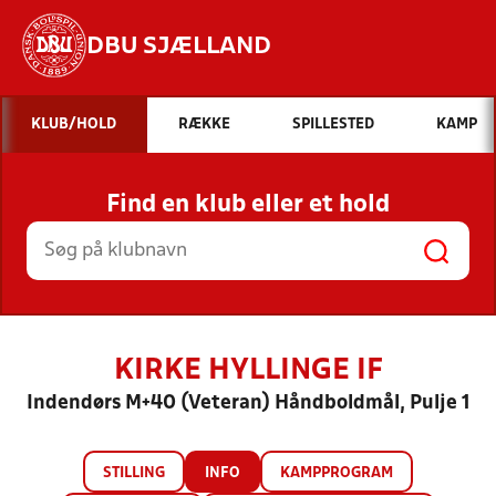
DBU SJÆLLAND
Hvad vil du søge efter?
KLUB/HOLD
RÆKKE
SPILLESTED
KAMP
INDHOLD OG NYHEDER
Find en klub eller et hold
STILLINGER, RESULTATER, KLUBBER OG
HOLD
KIRKE HYLLINGE IF
Indendørs M+40 (Veteran) Håndboldmål, Pulje 1
STILLING
INFO
KAMPPROGRAM