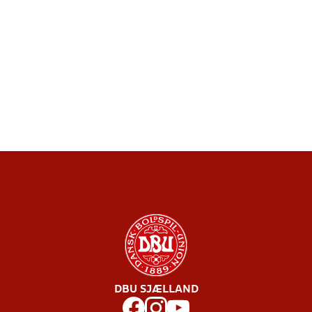
DBU SJÆLLAND