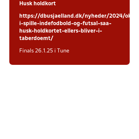
Husk holdkort
https://dbusjaelland.dk/nyheder/2024/oktob
i-spille-indefodbold-og-futsal-saa-
husk-holdkortet-ellers-bliver-i-
taberdoemt/
Finals 26.1.25 i Tune