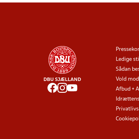
Presseko
Ledige sti
Sådan be
Vold mo
DBU SJÆLLAND
Afbud + 
Idrættens
Privatlivs
Cookiepol