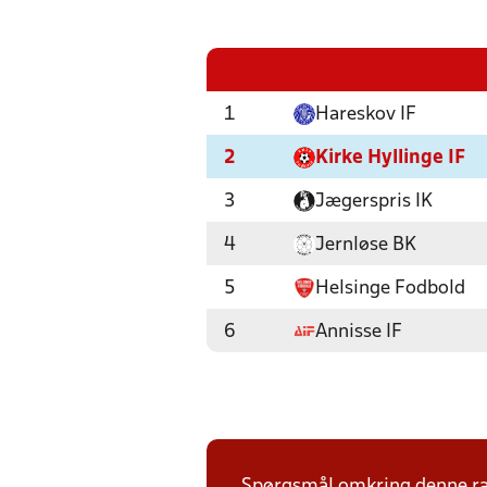
1
Hareskov IF
2
Kirke Hyllinge IF
3
Jægerspris IK
4
Jernløse BK
5
Helsinge Fodbold
6
Annisse IF
Spørgsmål omkring denne ræk