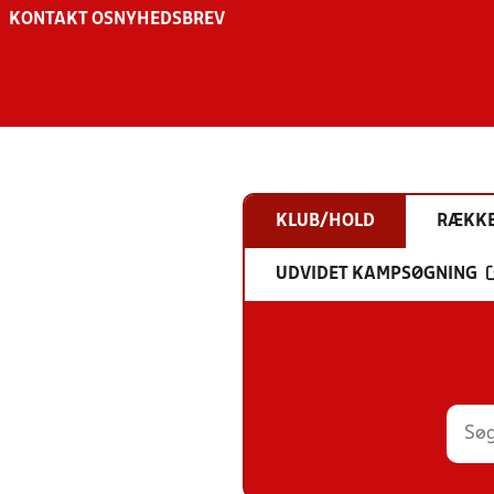
KONTAKT OS
NYHEDSBREV
KLUB/HOLD
RÆKK
UDVIDET KAMPSØGNING