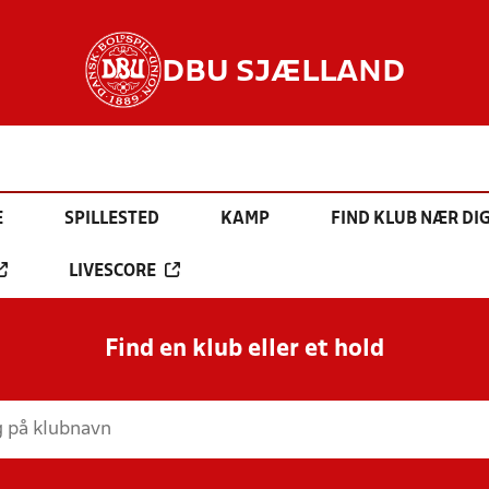
DBU SJÆLLAND
E
SPILLESTED
KAMP
FIND KLUB NÆR DI
LIVESCORE
Find en klub eller et hold