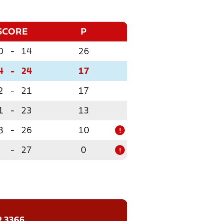
SCORE
P
0
-
14
26
4
-
24
17
2
-
21
17
1
-
23
13
8
-
26
10
!
0
-
27
0
!
2 3366