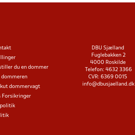
ntakt
DBU Sjælland
Fuglebakken 2
llinger
4000 Roskilde
stiller du en dommer
Telefon: 4632 3366
d dommeren
CVR: 6369 0015
info@dbusjaelland.dk
Akut dommervagt
 Forsikringer
politik
itik