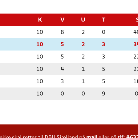
K
V
U
T
10
8
2
0
4
10
5
2
3
3
10
5
2
3
2
10
4
1
5
2
10
3
1
5
1
10
0
0
9
ke skal rettes til DBU Sjælland på
mail
eller på tlf:
463