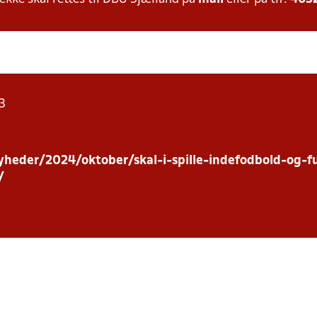
3
yheder/2024/oktober/skal-i-spille-indefodbold-og-f
/