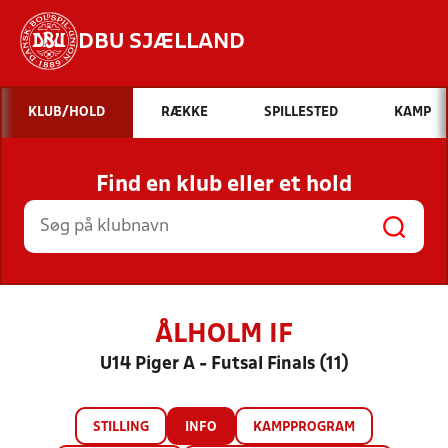
DBU SJÆLLAND
Hvad vil du søge efter?
KLUB/HOLD
RÆKKE
SPILLESTED
KAMP
INDHOLD OG NYHEDER
Find en klub eller et hold
STILLINGER, RESULTATER, KLUBBER OG
HOLD
ÅLHOLM IF
U14 Piger A - Futsal Finals (11)
STILLING
INFO
KAMPPROGRAM