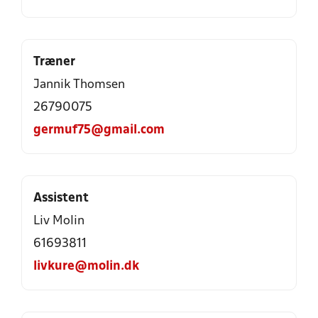
Træner
Jannik Thomsen
26790075
germuf75@gmail.com
Assistent
Liv Molin
61693811
livkure@molin.dk