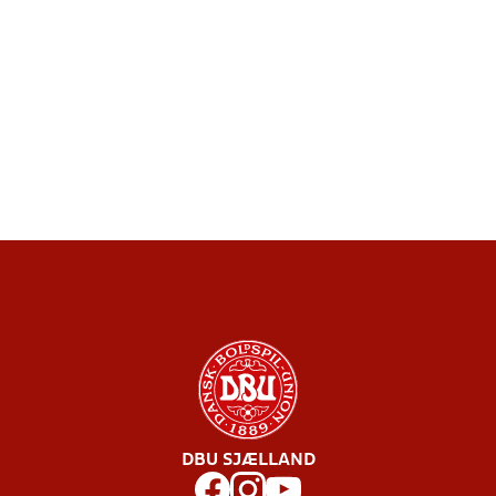
DBU SJÆLLAND