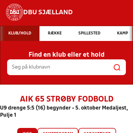
DBU SJÆLLAND
Hvad vil du søge efter?
KLUB/HOLD
RÆKKE
SPILLESTED
KAMP
INDHOLD OG NYHEDER
Find en klub eller et hold
STILLINGER, RESULTATER, KLUBBER OG
HOLD
AIK 65 STRØBY FODBOLD
U9 drenge 5:5 (16) begynder - 5. oktober Medaljest,
Pulje 1