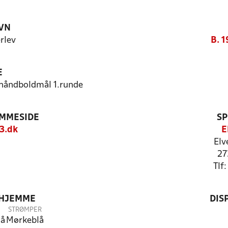
VN
erlev
B. 1
E
/håndboldmål 1.runde
EMMESIDE
SP
3.dk
E
Elv
27
Tlf
 HJEMME
DIS
STRØMPER
lå
Mørkeblå