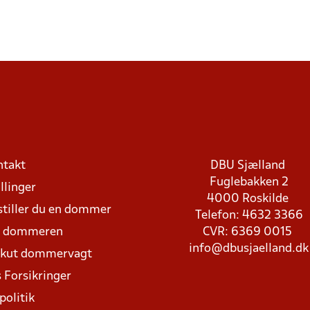
ntakt
DBU Sjælland
Fuglebakken 2
llinger
4000 Roskilde
stiller du en dommer
Telefon: 4632 3366
d dommeren
CVR: 6369 0015
info@dbusjaelland.dk
Akut dommervagt
 Forsikringer
politik