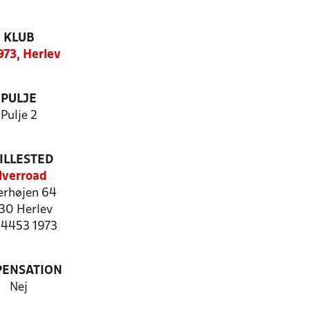
KLUB
973, Herlev
PULJE
Pulje 2
ILLESTED
lverroad
erhøjen 64
30 Herlev
: 4453 1973
PENSATION
Nej