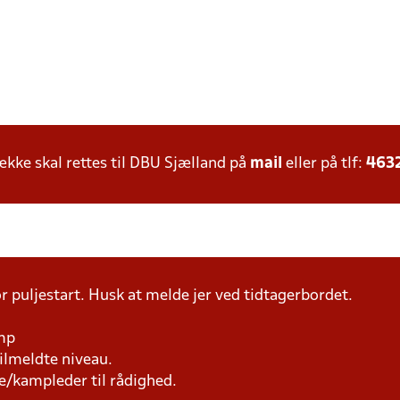
ke skal rettes til DBU Sjælland på
mail
eller på tlf:
463
r puljestart. Husk at melde jer ved tidtagerbordet.
amp
tilmeldte niveau.
e/kampleder til rådighed.