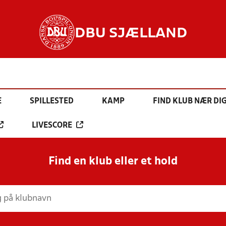
DBU SJÆLLAND
E
SPILLESTED
KAMP
FIND KLUB NÆR DI
LIVESCORE
Find en klub eller et hold