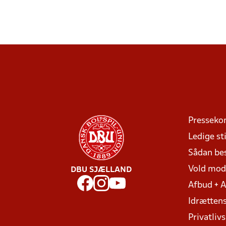
Presseko
Ledige sti
Sådan be
Vold mo
DBU SJÆLLAND
Afbud + 
Idrættens
Privatlivs