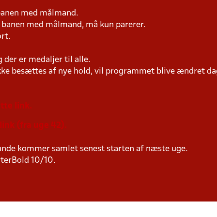
 banen med målmand.
på banen med målmand, må kun parerer.
rt.
er er medaljer til alle.
ke besættes af nye hold, vil programmet blive ændret dag
tte link.
link (fra uge 42).
.runde kommer samlet senest starten af næste uge.
nterBold 10/10.