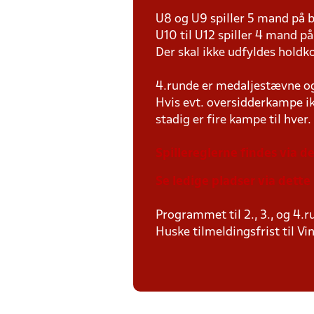
U8 og U9 spiller 5 mand på
U10 til U12 spiller 4 mand 
Der skal ikke udfyldes holdko
4.runde er medaljestævne og d
Hvis evt. oversidderkampe ik
stadig er fire kampe til hver.
Spillereglerne findes via de
Se ledige pladser via dette 
Programmet til 2., 3., og 4
Huske tilmeldingsfrist til Vi