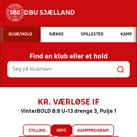
DBU SJÆLLAND
Hvad vil du søge efter?
KLUB/HOLD
RÆKKE
SPILLESTED
KAMP
INDHOLD OG NYHEDER
Find en klub eller et hold
STILLINGER, RESULTATER, KLUBBER OG
HOLD
KR. VÆRLØSE IF
VinterBOLD 8:8 U-13 drenge 3, Pulje 1
STILLING
INFO
KAMPPROGRAM