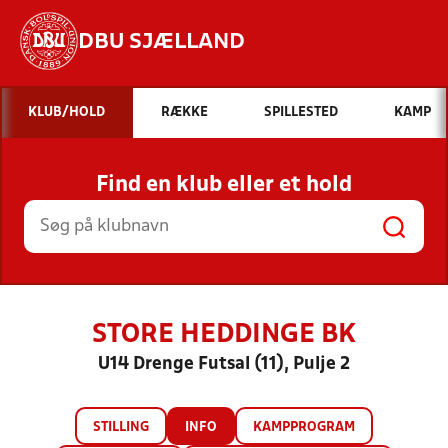
DBU SJÆLLAND
Hvad vil du søge efter?
KLUB/HOLD
RÆKKE
SPILLESTED
KAMP
INDHOLD OG NYHEDER
Find en klub eller et hold
STILLINGER, RESULTATER, KLUBBER OG
HOLD
STORE HEDDINGE BK
U14 Drenge Futsal (11), Pulje 2
STILLING
INFO
KAMPPROGRAM