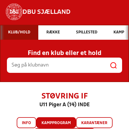
DBU SJÆLLAND
Hvad vil du søge efter?
KLUB/HOLD
RÆKKE
SPILLESTED
KAMP
INDHOLD OG NYHEDER
Find en klub eller et hold
STILLINGER, RESULTATER, KLUBBER OG
HOLD
STØVRING IF
U11 Piger A (14) INDE
INFO
KAMPPROGRAM
KARANTÆNER