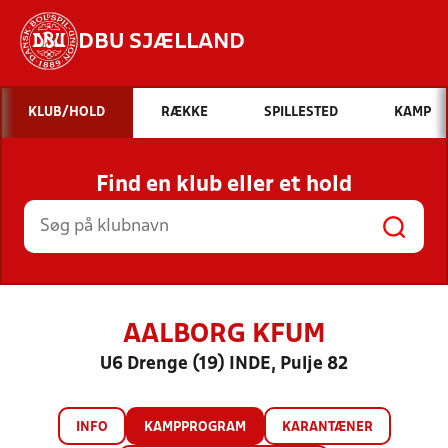
DBU SJÆLLAND
Hvad vil du søge efter?
KLUB/HOLD
RÆKKE
SPILLESTED
KAMP
INDHOLD OG NYHEDER
Find en klub eller et hold
STILLINGER, RESULTATER, KLUBBER OG
HOLD
AALBORG KFUM
U6 Drenge (19) INDE, Pulje 82
INFO
KAMPPROGRAM
KARANTÆNER