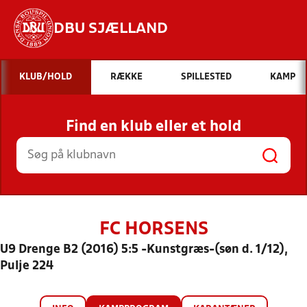
DBU SJÆLLAND
Hvad vil du søge efter?
KLUB/HOLD
RÆKKE
SPILLESTED
KAMP
INDHOLD OG NYHEDER
Find en klub eller et hold
STILLINGER, RESULTATER, KLUBBER OG
HOLD
FC HORSENS
U9 Drenge B2 (2016) 5:5 -Kunstgræs-(søn d. 1/12),
Pulje 224