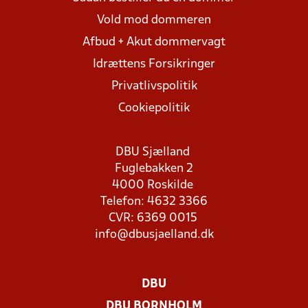
Vold mod dommeren
Afbud + Akut dommervagt
Idrættens Forsikringer
Privatlivspolitik
Cookiepolitik
DBU Sjælland
Fuglebakken 2
4000 Roskilde
Telefon: 4632 3366
CVR: 6369 0015
info@dbusjaelland.dk
DBU
DBU BORNHOLM