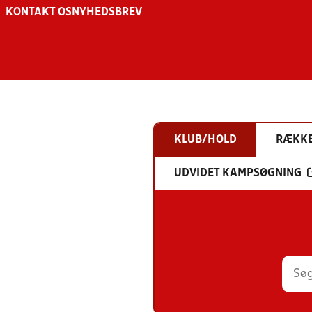
KONTAKT OS
NYHEDSBREV
KLUB/HOLD
RÆKK
UDVIDET KAMPSØGNING