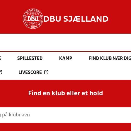
DBU SJÆLLAND
E
SPILLESTED
KAMP
FIND KLUB NÆR DI
LIVESCORE
Find en klub eller et hold