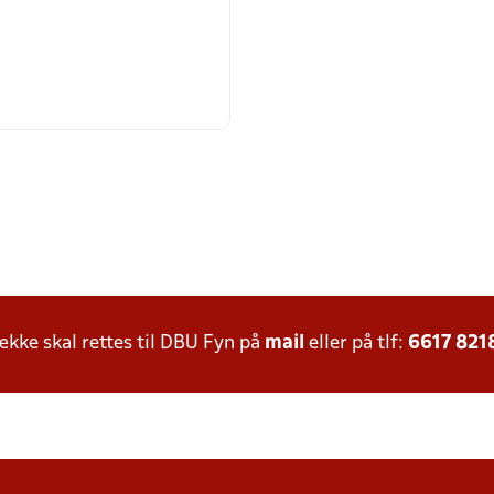
ke skal rettes til DBU Fyn på
mail
eller på tlf:
6617 821