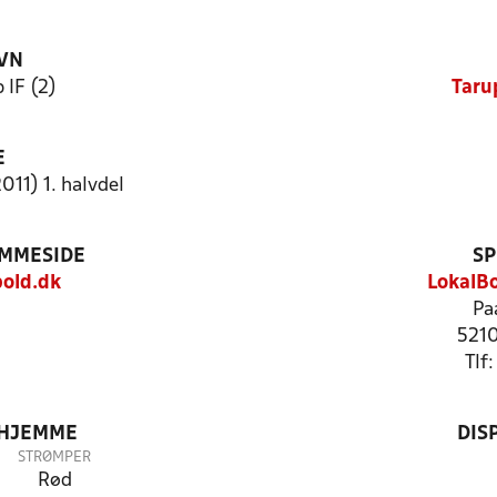
VN
 IF (2)
Taru
E
011) 1. halvdel
EMMESIDE
SP
old.dk
LokalBo
Pa
5210
Tlf
 HJEMME
DIS
STRØMPER
Rød