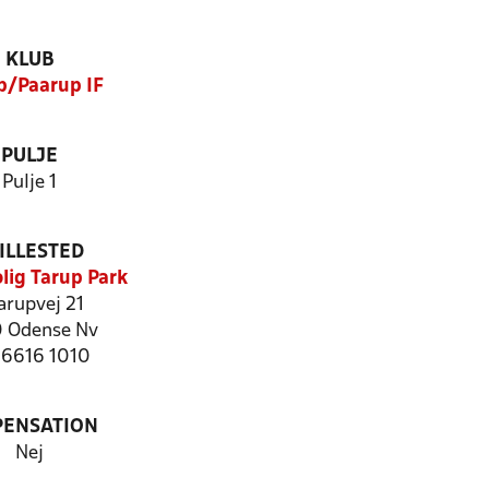
KLUB
p/Paarup IF
PULJE
Pulje 1
ILLESTED
lig Tarup Park
arupvej 21
 Odense Nv
: 6616 1010
PENSATION
Nej