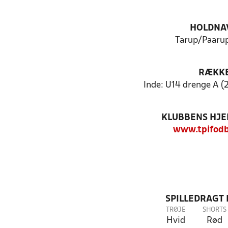
HOLDNA
Tarup/Paarup
RÆKK
Inde: U14 drenge A (2
KLUBBENS HJ
www.tpifodb
SPILLEDRAGT
TRØJE
SHORTS
Hvid
Rød