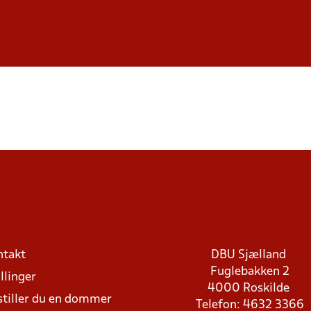
ntakt
DBU Sjælland
Fuglebakken 2
llinger
4000 Roskilde
stiller du en dommer
Telefon: 4632 3366