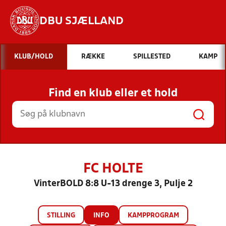
DBU SJÆLLAND
Hvad vil du søge efter?
KLUB/HOLD
RÆKKE
SPILLESTED
KAMP
INDHOLD OG NYHEDER
Find en klub eller et hold
STILLINGER, RESULTATER, KLUBBER OG
HOLD
FC HOLTE
VinterBOLD 8:8 U-13 drenge 3, Pulje 2
STILLING
INFO
KAMPPROGRAM