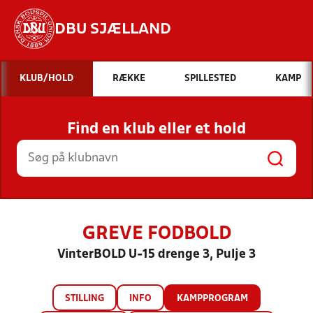
DBU SJÆLLAND
Hvad vil du søge efter?
KLUB/HOLD
RÆKKE
SPILLESTED
KAMP
INDHOLD OG NYHEDER
Find en klub eller et hold
STILLINGER, RESULTATER, KLUBBER OG
HOLD
GREVE FODBOLD
VinterBOLD U-15 drenge 3, Pulje 3
STILLING
INFO
KAMPPROGRAM