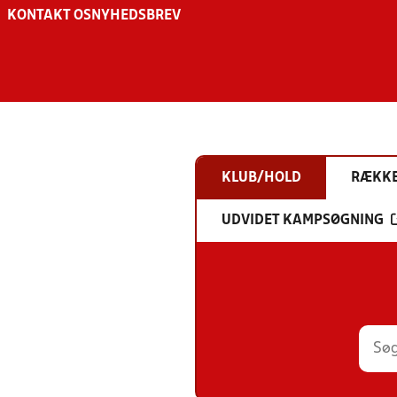
KONTAKT OS
NYHEDSBREV
KLUB/HOLD
RÆKK
UDVIDET KAMPSØGNING