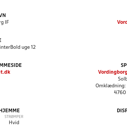
VN
g IF
Vor
E
interBold uge 12
EMMESIDE
SP
t.dk
Vordingborg
Sol
Omklædning: 
4760 
 HJEMME
DIS
STRØMPER
Hvid