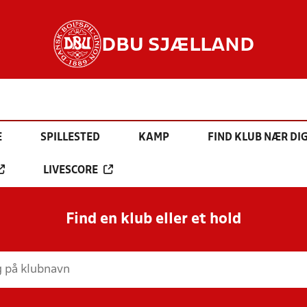
DBU SJÆLLAND
E
SPILLESTED
KAMP
FIND KLUB NÆR DI
LIVESCORE
Find en klub eller et hold