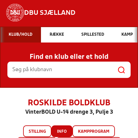
DBU SJÆLLAND
Hvad vil du søge efter?
KLUB/HOLD
RÆKKE
SPILLESTED
KAMP
INDHOLD OG NYHEDER
Find en klub eller et hold
STILLINGER, RESULTATER, KLUBBER OG
HOLD
ROSKILDE BOLDKLUB
VinterBOLD U-14 drenge 3, Pulje 3
STILLING
INFO
KAMPPROGRAM