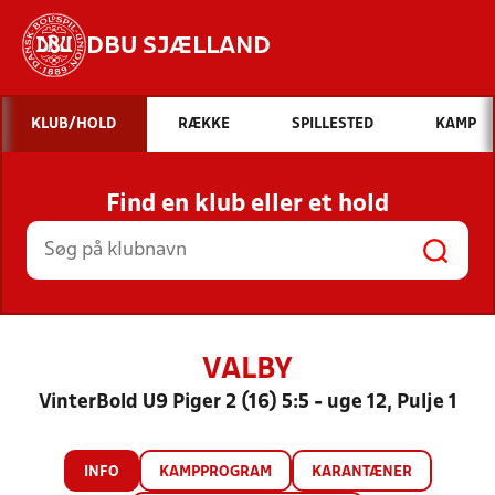
DBU SJÆLLAND
Hvad vil du søge efter?
KLUB/HOLD
RÆKKE
SPILLESTED
KAMP
INDHOLD OG NYHEDER
Find en klub eller et hold
STILLINGER, RESULTATER, KLUBBER OG
HOLD
VALBY
VinterBold U9 Piger 2 (16) 5:5 - uge 12, Pulje 1
INFO
KAMPPROGRAM
KARANTÆNER