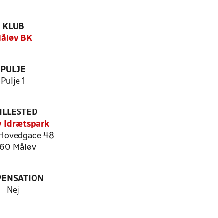
KLUB
åløv BK
PULJE
Pulje 1
ILLESTED
 Idrætspark
Hovedgade 48
60 Måløv
PENSATION
Nej