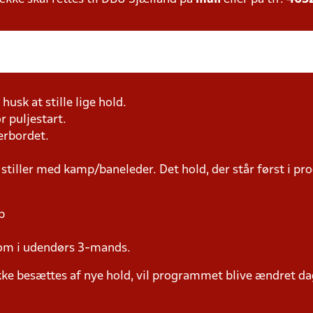
husk at stille lige hold.
r puljestart.
erbordet.
 stiller med kamp/baneleder. Det hold, der står først i p
p
som i udendørs 3-mands.
ke besættes af nye hold, vil programmet blive ændret dag