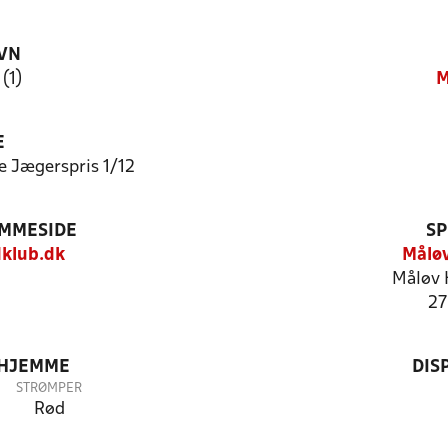
VN
(1)
M
E
e Jægerspris 1/12
EMMESIDE
SP
klub.dk
Måløv
Måløv 
27
 HJEMME
DIS
STRØMPER
Rød