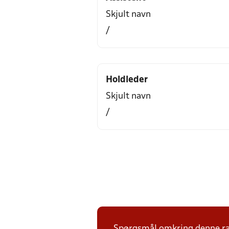
Skjult navn
/
Holdleder
Skjult navn
/
Spørgsmål omkring denne ræk