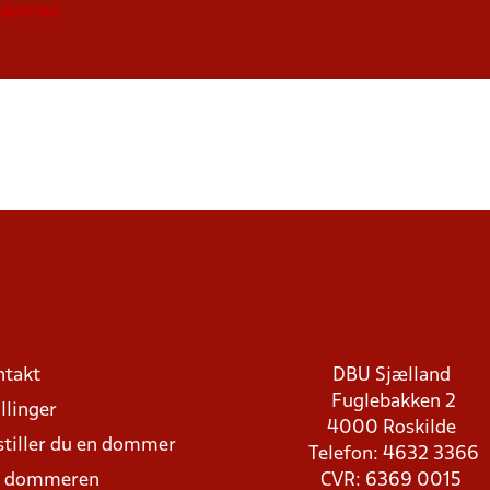
tævner.
ntakt
DBU Sjælland
Fuglebakken 2
llinger
4000 Roskilde
stiller du en dommer
Telefon: 4632 3366
d dommeren
CVR: 6369 0015