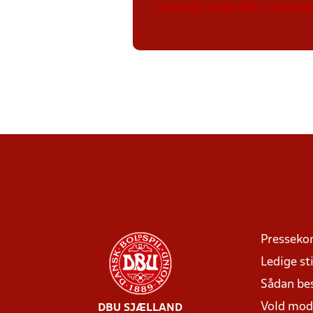
Oversigt over alle ½ banes
Presseko
Ledige sti
Sådan be
Vold mo
DBU SJÆLLAND