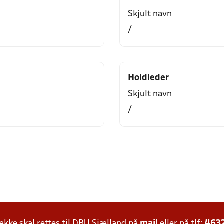
Skjult navn
/
Holdleder
Skjult navn
/
ke skal rettes til DBU Sjælland på
mail
eller på tlf:
463