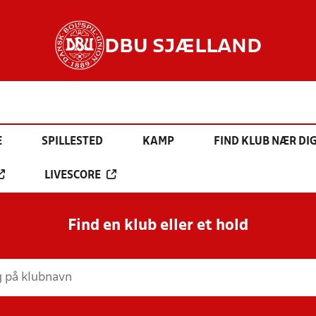
DBU SJÆLLAND
E
SPILLESTED
KAMP
FIND KLUB NÆR DI
LIVESCORE
Find en klub eller et hold