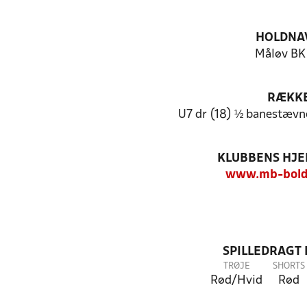
HOLDNA
Måløv BK 
RÆKK
U7 dr (18) ½ banestævn
KLUBBENS HJ
www.mb-bold
SPILLEDRAGT
TRØJE
SHORTS
Rød/Hvid
Rød