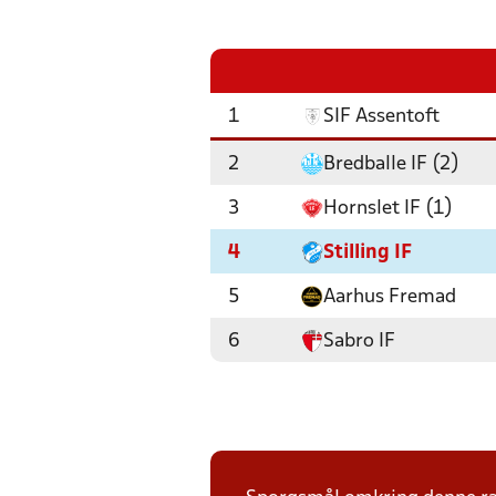
1
SIF Assentoft
2
Bredballe IF (2)
3
Hornslet IF (1)
4
Stilling IF
5
Aarhus Fremad
6
Sabro IF