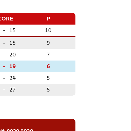
CORE
P
-
15
10
-
15
9
-
20
7
-
19
6
-
24
5
-
27
5