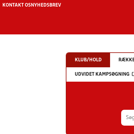
KONTAKT OS
NYHEDSBREV
KLUB/HOLD
RÆKK
UDVIDET KAMPSØGNING