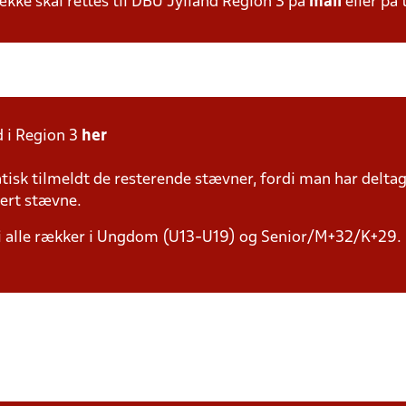
ke skal rettes til DBU Jylland Region 3 på
mail
eller på 
 i Region 3
her
isk tilmeldt de resterende stævner, fordi man har deltag
vert stævne.
 i alle rækker i Ungdom (U13-U19) og Senior/M+32/K+29.