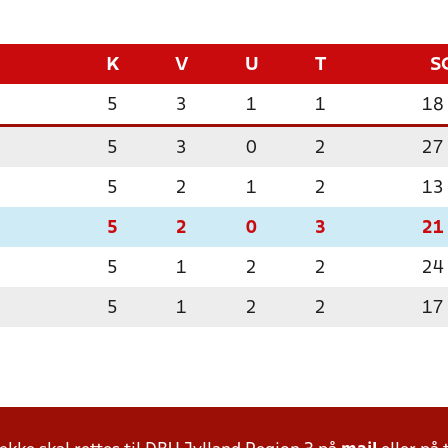
K
V
U
T
S
5
3
1
1
18
5
3
0
2
27
5
2
1
2
13
5
2
0
3
21
5
1
2
2
24
5
1
2
2
17