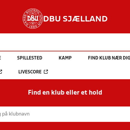
DBU SJÆLLAND
E
SPILLESTED
KAMP
FIND KLUB NÆR DI
LIVESCORE
Find en klub eller et hold