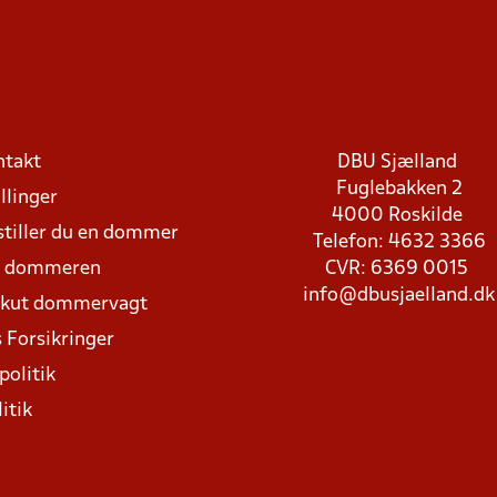
ntakt
DBU Sjælland
Fuglebakken 2
llinger
4000 Roskilde
stiller du en dommer
Telefon: 4632 3366
d dommeren
CVR: 6369 0015
info@dbusjaelland.dk
Akut dommervagt
 Forsikringer
politik
itik