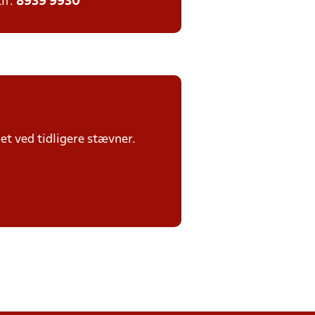
tlf:
8939 9930
et ved tidligere stævner.