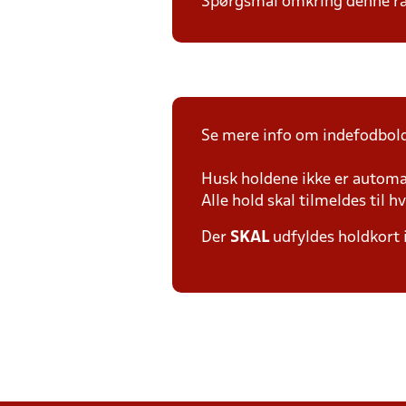
Spørgsmål omkring denne ræk
Se mere info om indefodbold
Husk holdene ikke er automat
Alle hold skal tilmeldes til h
Der
SKAL
udfyldes holdkort