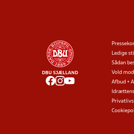
Presseko
Ledige sti
Sådan be
Vold mo
DBU SJÆLLAND
Afbud + 
Idrættens
Privatlivs
Cookiepol