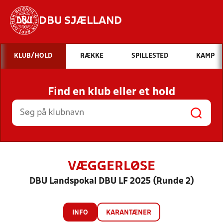
DBU SJÆLLAND
Hvad vil du søge efter?
KLUB/HOLD
RÆKKE
SPILLESTED
KAMP
INDHOLD OG NYHEDER
Find en klub eller et hold
STILLINGER, RESULTATER, KLUBBER OG
HOLD
VÆGGERLØSE
DBU Landspokal DBU LF 2025 (Runde 2)
INFO
KARANTÆNER