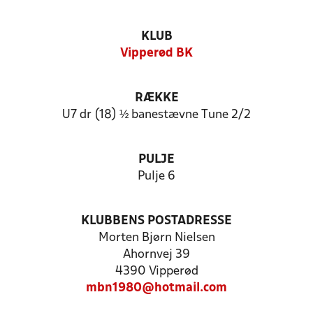
KLUB
Vipperød BK
RÆKKE
U7 dr (18) ½ banestævne Tune 2/2
PULJE
Pulje 6
KLUBBENS POSTADRESSE
Morten Bjørn Nielsen
Ahornvej 39
4390 Vipperød
mbn1980@hotmail.com