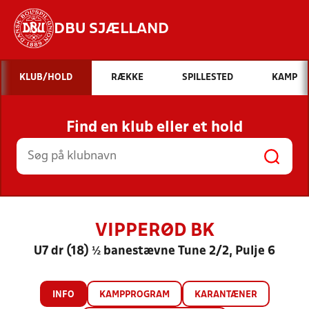
DBU SJÆLLAND
Hvad vil du søge efter?
KLUB/HOLD
RÆKKE
SPILLESTED
KAMP
INDHOLD OG NYHEDER
Find en klub eller et hold
STILLINGER, RESULTATER, KLUBBER OG
HOLD
VIPPERØD BK
U7 dr (18) ½ banestævne Tune 2/2, Pulje 6
INFO
KAMPPROGRAM
KARANTÆNER