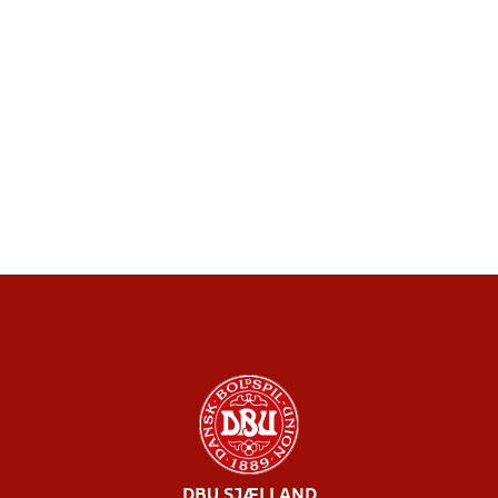
DBU SJÆLLAND