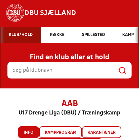
DBU SJÆLLAND
Hvad vil du søge efter?
KLUB/HOLD
RÆKKE
SPILLESTED
KAMP
INDHOLD OG NYHEDER
Find en klub eller et hold
STILLINGER, RESULTATER, KLUBBER OG
HOLD
AAB
U17 Drenge Liga (DBU) / Træningskamp
INFO
KAMPPROGRAM
KARANTÆNER