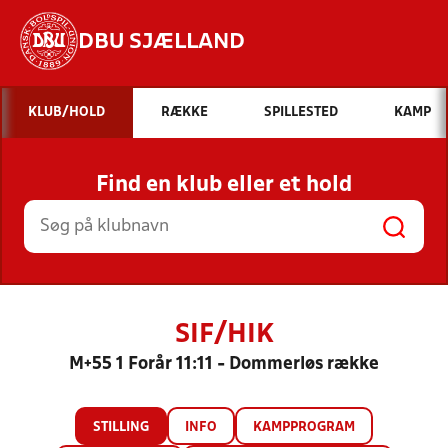
DBU SJÆLLAND
Hvad vil du søge efter?
KLUB/HOLD
RÆKKE
SPILLESTED
KAMP
INDHOLD OG NYHEDER
Find en klub eller et hold
STILLINGER, RESULTATER, KLUBBER OG
HOLD
SIF/HIK
M+55 1 Forår 11:11 - Dommerløs række
STILLING
INFO
KAMPPROGRAM