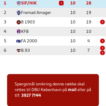
1
SIF/HIK
10
28
i
2
Fremad Amager
10
19
3
B 1903
10
19
!
4
KFB
10
10
5
FA 2000
10
4
!
!
6
B.93
10
7
!
Spørgsmål omkring denne række skal
rettes til DBU København på
mail
eller på
tlf:
3927 7144