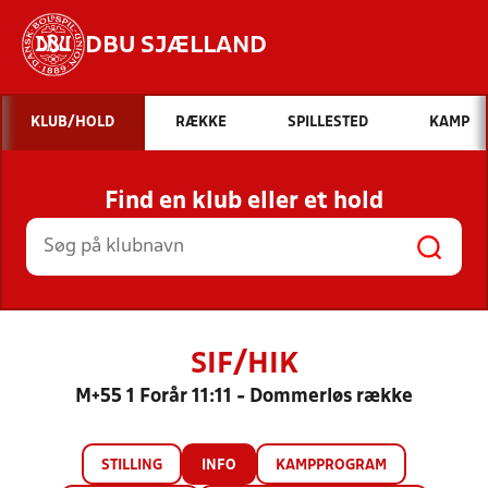
DBU SJÆLLAND
Hvad vil du søge efter?
KLUB/HOLD
RÆKKE
SPILLESTED
KAMP
INDHOLD OG NYHEDER
Find en klub eller et hold
STILLINGER, RESULTATER, KLUBBER OG
HOLD
SIF/HIK
M+55 1 Forår 11:11 - Dommerløs række
STILLING
INFO
KAMPPROGRAM