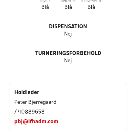
TRØJE
SHORTS
STRØMPER
Blå
Blå
Blå
DISPENSATION
Nej
TURNERINGSFORBEHOLD
Nej
Holdleder
Peter Bjerregaard
/ 40889658
pbj@ifhadm.com