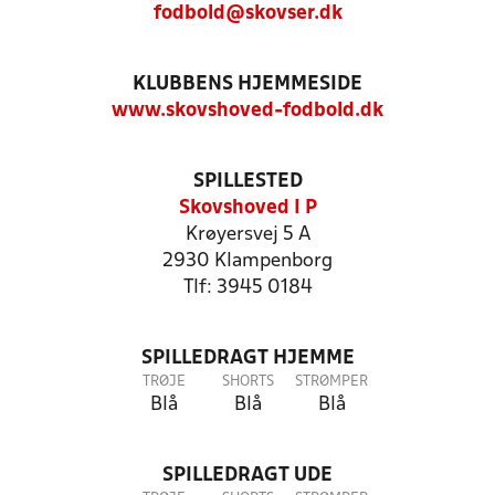
fodbold@skovser.dk
KLUBBENS HJEMMESIDE
www.skovshoved-fodbold.dk
SPILLESTED
Skovshoved I P
Krøyersvej 5 A
2930 Klampenborg
Tlf: 3945 0184
SPILLEDRAGT HJEMME
TRØJE
SHORTS
STRØMPER
Blå
Blå
Blå
SPILLEDRAGT UDE