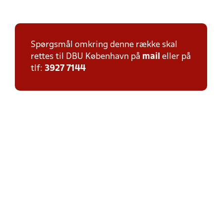
Spørgsmål omkring denne række skal
rettes til DBU København på
mail
eller på
tlf:
3927 7144