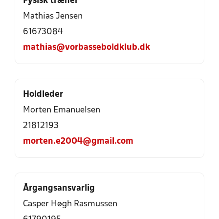
Fysisk træner
Mathias Jensen
61673084
mathias@vorbasseboldklub.dk
Holdleder
Morten Emanuelsen
21812193
morten.e2004@gmail.com
Årgangsansvarlig
Casper Høgh Rasmussen