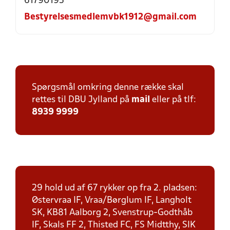
61790195
Bestyrelsesmedlemvbk1912@gmail.com
Spørgsmål omkring denne række skal
rettes til DBU Jylland på
mail
eller på tlf:
8939 9999
29 hold ud af 67 rykker op fra 2. pladsen:
Østervraa IF, Vraa/Børglum IF, Langholt
SK, KB81 Aalborg 2, Svenstrup-Godthåb
IF, Skals FF 2, Thisted FC, FS Midtthy, SIK