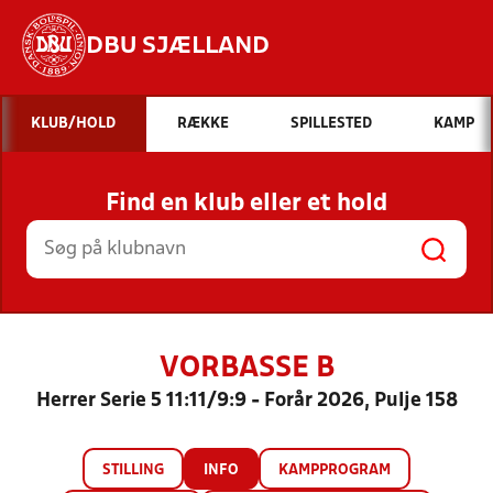
DBU SJÆLLAND
Hvad vil du søge efter?
KLUB/HOLD
RÆKKE
SPILLESTED
KAMP
INDHOLD OG NYHEDER
Find en klub eller et hold
STILLINGER, RESULTATER, KLUBBER OG
HOLD
VORBASSE B
Herrer Serie 5 11:11/9:9 - Forår 2026, Pulje 158
STILLING
INFO
KAMPPROGRAM