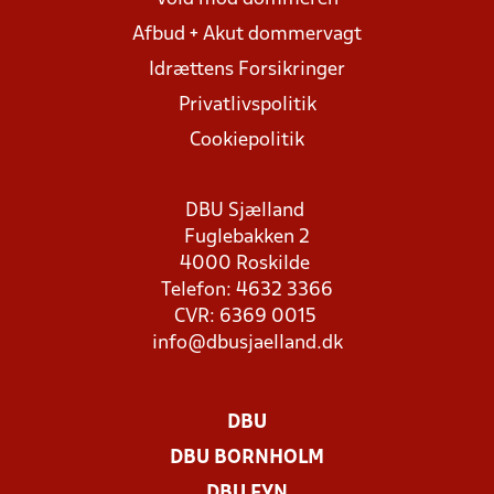
Afbud + Akut dommervagt
Idrættens Forsikringer
Privatlivspolitik
Cookiepolitik
DBU Sjælland
Fuglebakken 2
4000 Roskilde
Telefon: 4632 3366
CVR: 6369 0015
info@dbusjaelland.dk
DBU
DBU BORNHOLM
DBU FYN