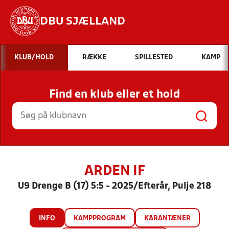
DBU SJÆLLAND
Hvad vil du søge efter?
KLUB/HOLD
RÆKKE
SPILLESTED
KAMP
INDHOLD OG NYHEDER
Find en klub eller et hold
STILLINGER, RESULTATER, KLUBBER OG
HOLD
ARDEN IF
U9 Drenge B (17) 5:5 - 2025/Efterår, Pulje 218
INFO
KAMPPROGRAM
KARANTÆNER