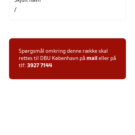
Skjult navn
/
Spørgsmål omkring denne række skal
rettes til DBU København på
mail
eller på
tlf:
3927 7144