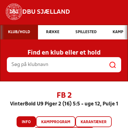
DBU SJÆLLAND
Hvad vil du søge efter?
KLUB/HOLD
RÆKKE
SPILLESTED
KAMP
INDHOLD OG NYHEDER
Find en klub eller et hold
STILLINGER, RESULTATER, KLUBBER OG
HOLD
FB 2
VinterBold U9 Piger 2 (16) 5:5 - uge 12, Pulje 1
INFO
KAMPPROGRAM
KARANTÆNER